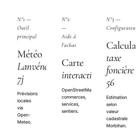
N°1 —
N°2
N°3 —
Outil
—
Configurateur
principal
Aide à
Calcula
l'achat
Météo
taxe
Carte
Lanvénégen
foncière
interactive
7j
56
OpenStreetMap
Prévisions
commerces,
Estimation
locales
services,
selon
via
sentiers.
valeur
Open-
cadastrale
Meteo.
Morbihan.