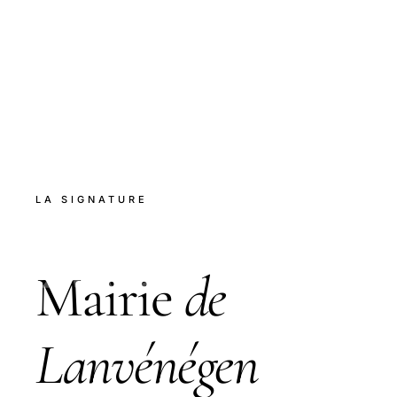
Md
LA SIGNATURE
Mairie
de
Lanvénégen