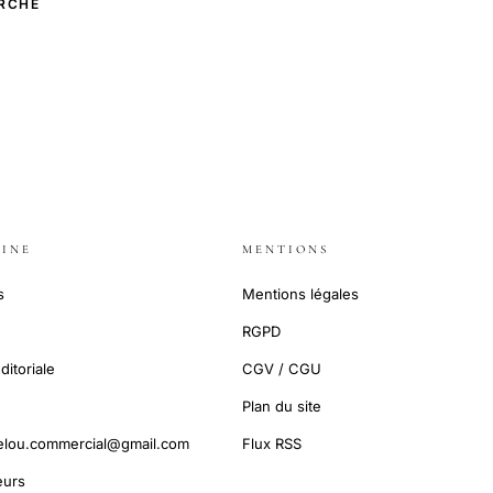
RCHE
INE
MENTIONS
s
Mentions légales
RGPD
ditoriale
CGV / CGU
Plan du site
elou.commercial@gmail.com
Flux RSS
urs