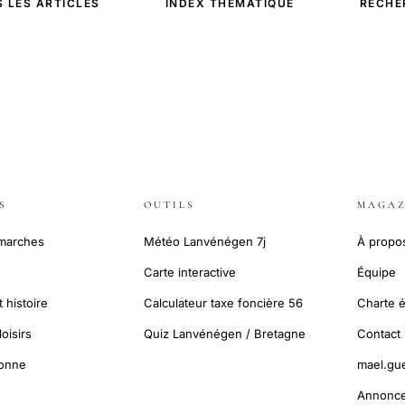
 LES ARTICLES
INDEX THÉMATIQUE
RECHE
S
OUTILS
MAGAZ
émarches
Météo Lanvénégen 7j
À propo
Carte interactive
Équipe
 histoire
Calculateur taxe foncière 56
Charte é
oisirs
Quiz Lanvénégen / Bretagne
Contact
tonne
mael.gu
Annonce