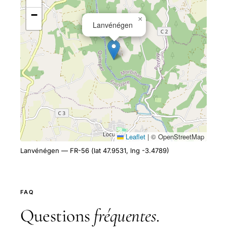
−
×
Lanvénégen
Leaflet
|
© OpenStreetMap
Lanvénégen — FR-56 (lat 47.9531, lng -3.4789)
FAQ
Questions
fréquentes
.