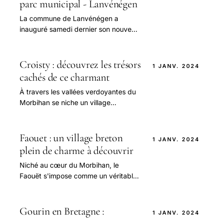
parc municipal - Lanvénégen
La commune de Lanvénégen a
inauguré samedi dernier son nouveau
parc municipal, un projet attendu
depuis plusieurs années par les
habitants.
Croisty : découvrez les trésors
1 JANV. 2024
cachés de ce charmant
À travers les vallées verdoyantes du
Morbihan se niche un village
méconnu qui ne demande qu'à être
découvert : Le Croisty.
Faouet : un village breton
1 JANV. 2024
plein de charme à découvrir
Niché au cœur du Morbihan, le
Faouët s'impose comme un véritable
bijou de Bretagne, à découvrir sans
tarder.
Gourin en Bretagne :
1 JANV. 2024