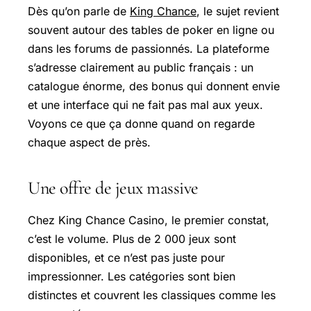
Dès qu’on parle de
King Chance
, le sujet revient
souvent autour des tables de poker en ligne ou
dans les forums de passionnés. La plateforme
s’adresse clairement au public français : un
catalogue énorme, des bonus qui donnent envie
et une interface qui ne fait pas mal aux yeux.
Voyons ce que ça donne quand on regarde
chaque aspect de près.
Une offre de jeux massive
Chez King Chance Casino, le premier constat,
c’est le volume. Plus de 2 000 jeux sont
disponibles, et ce n’est pas juste pour
impressionner. Les catégories sont bien
distinctes et couvrent les classiques comme les