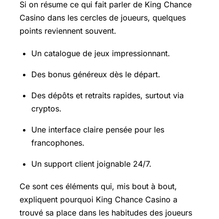
Si on résume ce qui fait parler de King Chance
Casino dans les cercles de joueurs, quelques
points reviennent souvent.
Un catalogue de jeux impressionnant.
Des bonus généreux dès le départ.
Des dépôts et retraits rapides, surtout via
cryptos.
Une interface claire pensée pour les
francophones.
Un support client joignable 24/7.
Ce sont ces éléments qui, mis bout à bout,
expliquent pourquoi King Chance Casino a
trouvé sa place dans les habitudes des joueurs