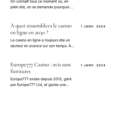
On connaît tous ce moment où, en
plein été, on se demande pourquoi on
a mis le cap sur ce coin réputé «
paisible »… avec la moitié de la
France.
À quoi ressemblera le casino
1 JANV. 2024
en ligne en 2030 ?
Le casino en ligne a toujours été un
secteur en avance sur son temps. À
chaque décennie, il s’est réinventé
grâce aux innovations
technologiques.
Europe777 Casino : avis sans
1 JANV. 2024
fioritures
Europe777 existe depuis 2013, géré
par Europe777 Ltd, et garde une
place notable parmi les casinos en
ligne en France.