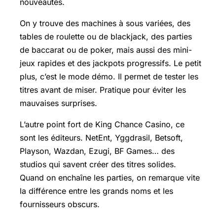
nouveautés.
On y trouve des machines à sous variées, des
tables de roulette ou de blackjack, des parties
de baccarat ou de poker, mais aussi des mini-
jeux rapides et des jackpots progressifs. Le petit
plus, c’est le mode démo. Il permet de tester les
titres avant de miser. Pratique pour éviter les
mauvaises surprises.
L’autre point fort de King Chance Casino, ce
sont les éditeurs. NetEnt, Yggdrasil, Betsoft,
Playson, Wazdan, Ezugi, BF Games… des
studios qui savent créer des titres solides.
Quand on enchaîne les parties, on remarque vite
la différence entre les grands noms et les
fournisseurs obscurs.