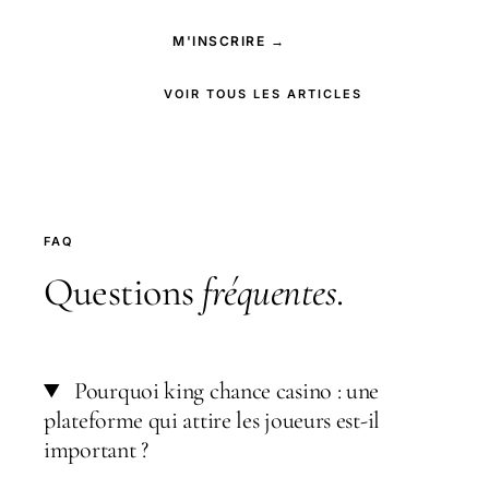
M'INSCRIRE →
VOIR TOUS LES ARTICLES
FAQ
Questions
fréquentes
.
Pourquoi king chance casino : une
plateforme qui attire les joueurs est-il
important ?