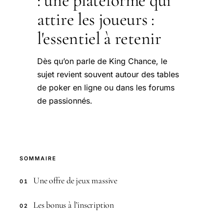
: une plateforme qui
attire les joueurs :
l'essentiel à retenir
Dès qu’on parle de King Chance, le
sujet revient souvent autour des tables
de poker en ligne ou dans les forums
de passionnés.
SOMMAIRE
Une offre de jeux massive
01
Les bonus à l’inscription
02