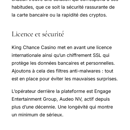
habitudes, que ce soit la sécurité rassurante de
la carte bancaire ou la rapidité des cryptos.
Licence et sécurité
King Chance Casino met en avant une licence
internationale ainsi qu’un chiffrement SSL qui
protège les données bancaires et personnelles.
Ajoutons à cela des filtres anti-malwares : tout
est en place pour éviter les mauvaises surprises.
L’opérateur derrière la plateforme est Engage
Entertainment Group, Audeo NV, actif depuis
plus d’une décennie. Une longévité qui montre
un minimum de sérieux.