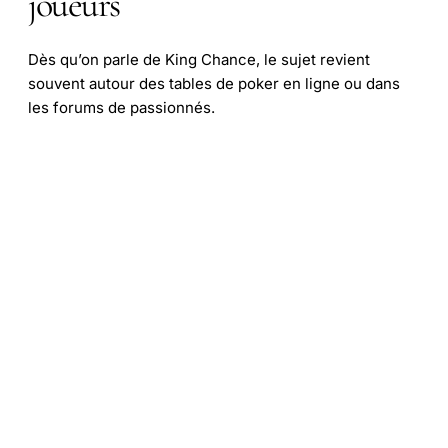
joueurs
Dès qu’on parle de King Chance, le sujet revient
souvent autour des tables de poker en ligne ou dans
les forums de passionnés.