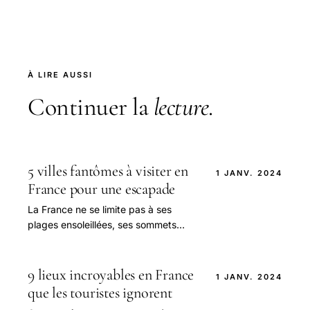
À LIRE AUSSI
Continuer la
lecture
.
5 villes fantômes à visiter en
1 JANV. 2024
France pour une escapade
La France ne se limite pas à ses
plages ensoleillées, ses sommets
alpins ou ses villes animées.
9 lieux incroyables en France
1 JANV. 2024
que les touristes ignorent