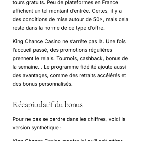
tours gratuits. Peu de plateformes en France
affichent un tel montant d’entrée. Certes, il y a
des conditions de mise autour de 50×, mais cela
reste dans la norme de ce type d’offre.
King Chance Casino ne s’arrête pas là. Une fois
l’accueil passé, des promotions régulières
prennent le relais. Tournois, cashback, bonus de
la semaine… Le programme fidélité ajoute aussi
des avantages, comme des retraits accélérés et
des bonus personnalisés.
Récapitulatif du bonus
Pour ne pas se perdre dans les chiffres, voici la
version synthétique :
King Chance Casino montre ici qu’il sait attirer