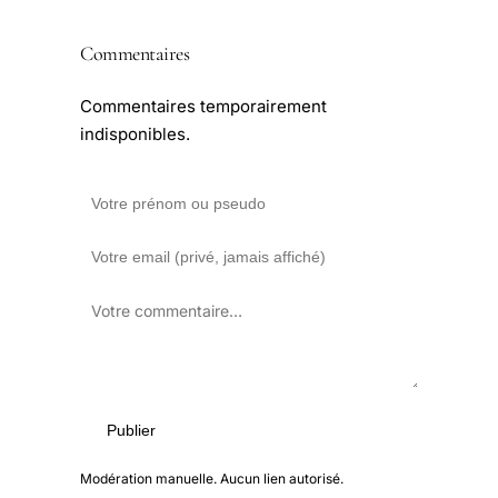
Commentaires
Commentaires temporairement
indisponibles.
Publier
Modération manuelle. Aucun lien autorisé.