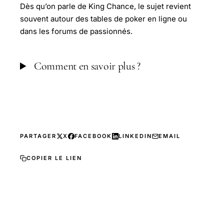
Dès qu’on parle de King Chance, le sujet revient
souvent autour des tables de poker en ligne ou
dans les forums de passionnés.
Comment en savoir plus ?
PARTAGER
X
FACEBOOK
LINKEDIN
EMAIL
COPIER LE LIEN