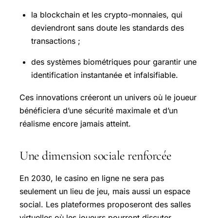
la blockchain et les crypto-monnaies, qui
deviendront sans doute les standards des
transactions ;
des systèmes biométriques pour garantir une
identification instantanée et infalsifiable.
Ces innovations créeront un univers où le joueur
bénéficiera d’une sécurité maximale et d’un
réalisme encore jamais atteint.
Une dimension sociale renforcée
En 2030, le casino en ligne ne sera pas
seulement un lieu de jeu, mais aussi un espace
social. Les plateformes proposeront des salles
virtuelles où les joueurs pourront discuter,