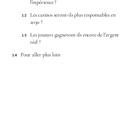
l’expérience ?
Les casinos seront-ils plus responsables en
12
2030 ?
Les joueurs gagneront-ils encore de l’argent
13
réel ?
Pour aller plus loin
14