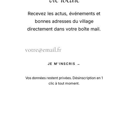
Recevez les actus, événements et
bonnes adresses du village
directement dans votre boîte mail.
JE M'INSCRIS →
Vos données restent privées. Désinscription en 1
clic à tout moment.