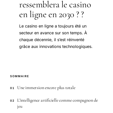
ressemblera le casino
en ligne en 2030 ? ?
Le casino en ligne a toujours été un
secteur en avance sur son temps. À
chaque décennie, il s’est réinventé
grâce aux innovations technologiques.
SOMMAIRE
Une immersion encore plus totale
01
L’intelligence artificielle comme compagnon de
02
jeu