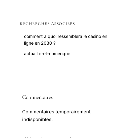
RECHERCHES ASSOCIÉES
comment à quoi ressemblera le casino en
ligne en 2030 ?
actualite-et-numerique
Commentaires
Commentaires temporairement
indisponibles.