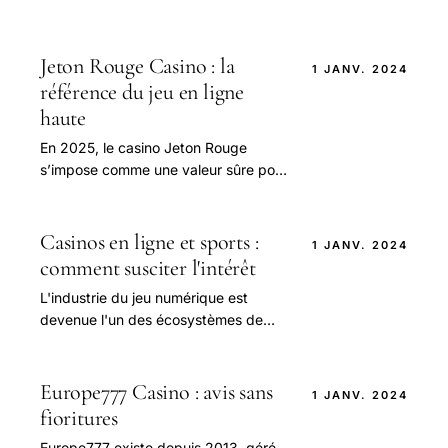
Jeton Rouge Casino : la
1 JANV. 2024
référence du jeu en ligne
haute
En 2025, le casino Jeton Rouge
s’impose comme une valeur sûre pour
tous les amateurs de machine a sous
gratuite et de jeux de table.
Casinos en ligne et sports :
1 JANV. 2024
comment susciter l'intérêt
L'industrie du jeu numérique est
devenue l'un des écosystèmes de
divertissement les plus puissants au
monde.
Europe777 Casino : avis sans
1 JANV. 2024
fioritures
Europe777 existe depuis 2013, géré