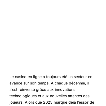
Le casino en ligne a toujours été un secteur en
avance sur son temps. À chaque décennie, il
s’est réinventé grâce aux innovations
technologiques et aux nouvelles attentes des
joueurs. Alors que 2025 marque déjà l’essor de