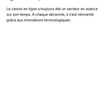
Le casino en ligne a toujours été un secteur en avance
sur son temps. À chaque décennie, il s’est réinventé
grâce aux innovations technologiques.