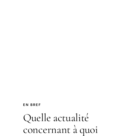
EN BREF
Quelle actualité
concernant à quoi