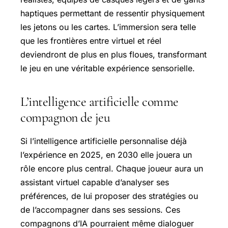
haptiques permettant de ressentir physiquement
les jetons ou les cartes. L’immersion sera telle
que les frontières entre virtuel et réel
deviendront de plus en plus floues, transformant
le jeu en une véritable expérience sensorielle.
L’intelligence artificielle comme
compagnon de jeu
Si l’intelligence artificielle personnalise déjà
l’expérience en 2025, en 2030 elle jouera un
rôle encore plus central. Chaque joueur aura un
assistant virtuel capable d’analyser ses
préférences, de lui proposer des stratégies ou
de l’accompagner dans ses sessions. Ces
compagnons d’IA pourraient même dialoguer