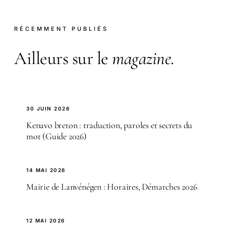
RÉCEMMENT PUBLIÉS
Ailleurs sur le
magazine
.
30 JUIN 2026
Kenavo breton : traduction, paroles et secrets du
mot (Guide 2026)
14 MAI 2026
Mairie de Lanvénégen : Horaires, Démarches 2026
12 MAI 2026