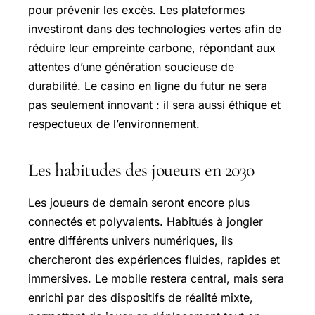
pour prévenir les excès. Les plateformes
investiront dans des technologies vertes afin de
réduire leur empreinte carbone, répondant aux
attentes d’une génération soucieuse de
durabilité. Le casino en ligne du futur ne sera
pas seulement innovant : il sera aussi éthique et
respectueux de l’environnement.
Les habitudes des joueurs en 2030
Les joueurs de demain seront encore plus
connectés et polyvalents. Habitués à jongler
entre différents univers numériques, ils
chercheront des expériences fluides, rapides et
immersives. Le mobile restera central, mais sera
enrichi par des dispositifs de réalité mixte,