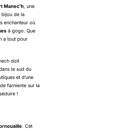
rt Manec’h
, une
 bijou de la
rs enchanteur où
ues
à gogo. Que
n a tout pour
nech doit
 dans le sud du
utiques et d’une
e farniente sur la
séduire !
ornouaille
. Cet