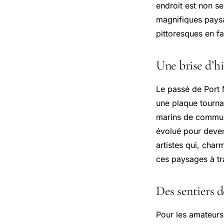
endroit est non s
magnifiques paysa
pittoresques en f
Une brise d’h
Le passé de Port M
une plaque tournan
marins de commun
évolué pour deven
artistes qui, char
ces paysages à tra
Des sentiers d
Pour les amateurs