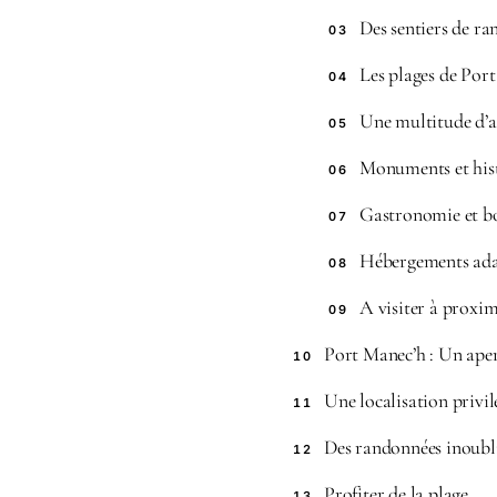
Des sentiers de ra
03
Les plages de Port
04
Une multitude d’a
05
Monuments et hist
06
Gastronomie et b
07
Hébergements adap
08
A visiter à proxim
09
Port Manec’h : Un ape
10
Une localisation privil
11
Des randonnées inoubl
12
Profiter de la plage
13