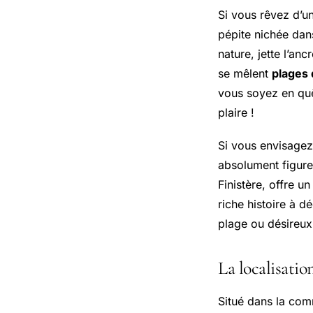
Si vous rêvez d’u
pépite nichée da
nature, jette l’anc
se mêlent
plages 
vous soyez en quê
plaire !
Si vous envisagez
absolument figurer
Finistère, offre u
riche histoire à 
plage ou désireux
La localisatio
Situé dans la co