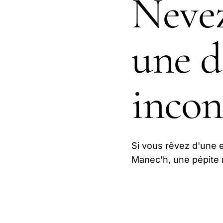
Nevez
une d
incon
Si vous rêvez d'une 
Manec’h, une pépite 