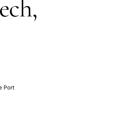
ech,
e Port