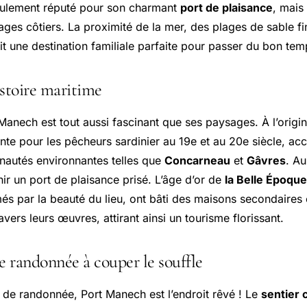
eulement réputé pour son charmant
port de plaisance
, mais
ges côtiers. La proximité de la mer, des plages de sable fi
ait une destination familiale parfaite pour passer du bon te
istoire maritime
anech est tout aussi fascinant que ses paysages. À l’origine
te pour les pêcheurs sardinier au 19e et au 20e siècle, acc
autés environnantes telles que
Concarneau
et
Gâvres
. Au
ir un port de plaisance prisé. L’âge d’or de
la Belle Époque
més par la beauté du lieu, ont bâti des maisons secondaires 
vers leurs œuvres, attirant ainsi un tourisme florissant.
e randonnée à couper le souffle
 de randonnée, Port Manech est l’endroit rêvé ! Le
sentier 