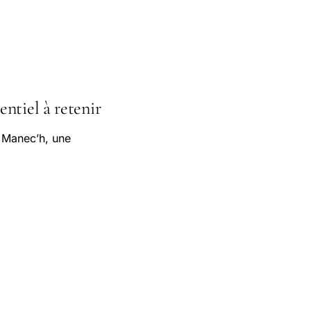
ntiel à retenir
t Manec’h, une