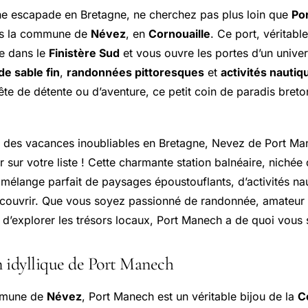
ne escapade en Bretagne, ne cherchez pas plus loin que
Po
ns la commune de
Névez
, en
Cornouaille
. Ce port, véritable
re dans le
Finistère Sud
et vous ouvre les portes d’un unive
de sable fin
,
randonnées pittoresques
et
activités nautiq
te de détente ou d’aventure, ce petit coin de paradis breto
 des vacances inoubliables en Bretagne, Nevez de Port Ma
 sur votre liste ! Cette charmante station balnéaire, nichée
n mélange parfait de paysages époustouflants, d’activités na
découvrir. Que vous soyez passionné de randonnée, amateur d
 d’explorer les trésors locaux, Port Manech a de quoi vous 
n idyllique de Port Manech
mmune de
Névez
, Port Manech est un véritable bijou de la
C