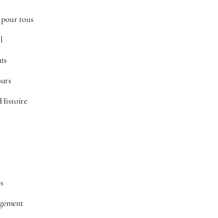
s pour tous
l
nts
ours
Histoire
s
rgement