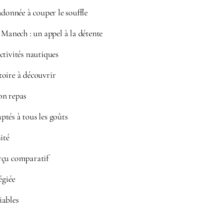
ndonnée à couper le souffle
 Manech : un appel à la détente
ctivités nautiques
oire à découvrir
on repas
tés à tous les goûts
ité
rçu comparatif
égiée
iables