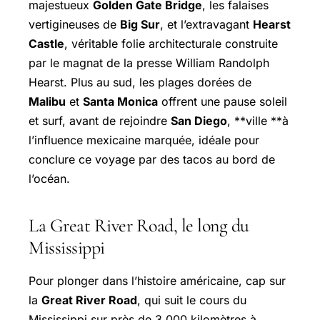
majestueux
Golden Gate Bridge
, les falaises
vertigineuses de
Big Sur
, et l’extravagant
Hearst
Castle
, véritable folie architecturale construite
par le magnat de la presse William Randolph
Hearst. Plus au sud, les plages dorées de
Malibu
et
Santa Monica
offrent une pause soleil
et surf, avant de rejoindre
San Diego
, **ville **à
l’influence mexicaine marquée, idéale pour
conclure ce voyage par des tacos au bord de
l’océan.
La Great River Road, le long du
Mississippi
Pour plonger dans l’histoire américaine, cap sur
la
Great River Road
, qui suit le cours du
Mississippi sur près de 3 000 kilomètres à