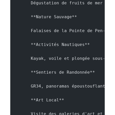
        Dégustation de fruits de mer fra
        **Nature Sauvage**
        Falaises de la Pointe de Pen-Hir
        **Activités Nautiques**
        Kayak, voile et plongée sous-mar
        **Sentiers de Randonnée**
        GR34, panoramas époustouflants
        **Art Local**
        Visite des galeries d'art et ate