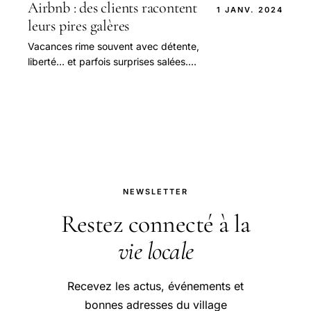
sens en quittant.
Airbnb : des clients racontent
1 JANV. 2024
leurs pires galères
Vacances rime souvent avec détente,
liberté… et parfois surprises salées.
On pense avoir tout bien fait :
ménage avant de partir, poubelles
vidées, draps.
NEWSLETTER
Restez connecté à la
vie locale
Recevez les actus, événements et
bonnes adresses du village