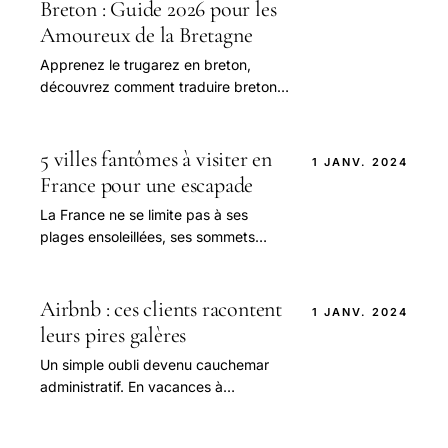
Breton : Guide 2026 pour les
Amoureux de la Bretagne
Apprenez le trugarez en breton,
découvrez comment traduire breton
français et explorez les secrets de la
langue bretonne avec des exemples
concrets et des ressources officielles
5 villes fantômes à visiter en
1 JANV. 2024
comme Atout France et France
France pour une escapade
Diplomatie
La France ne se limite pas à ses
plages ensoleillées, ses sommets
alpins ou ses villes animées.
Airbnb : ces clients racontent
1 JANV. 2024
leurs pires galères
Un simple oubli devenu cauchemar
administratif. En vacances à
Marseille, Ewen, 21 ans, pensait avoir
respecté toutes les règles de bon