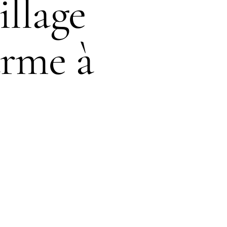
illage
arme à