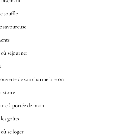
 fascinant
e souffle
e savoureuse
ments
 où séjourner
s
couverte de son charme breton
histoire
ture à portée de main
 les goûts
où se loger