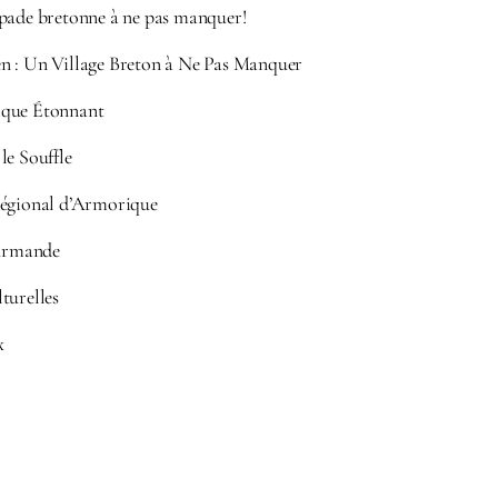
apade bretonne à ne pas manquer!
n : Un Village Breton à Ne Pas Manquer
ique Étonnant
le Souffle
Régional d’Armorique
urmande
turelles
x