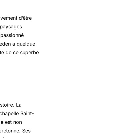
tivement d’être
s paysages
z passionné
cleden a quelque
rte de ce superbe
stoire. La
hapelle Saint-
le est non
bretonne. Ses