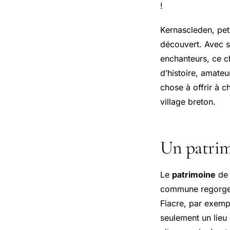
!
Kernascleden, pet
découvert. Avec se
enchanteurs, ce c
d’histoire, amate
chose à offrir à 
village breton.
Un patrim
Le
patrimoine
de 
commune regorge d
Fiacre, par exempl
seulement un lieu