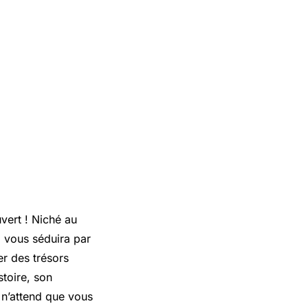
vert ! Niché au
g vous séduira par
er des trésors
stoire, son
e n’attend que vous