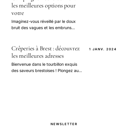
les meilleures options pour
votre
Imaginez-vous réveillé par le doux
bruit des vagues et les embruns
marins qui caressent votre visage.
Crêperies à Brest : découvrez
1 JANV. 2024
les meilleures adresses
Bienvenue dans le tourbillon exquis
des saveurs brestoises ! Plongez au
cœur de la gastronomie bretonne
avec notre guide exclusif des
meilleures crêperies.
NEWSLETTER