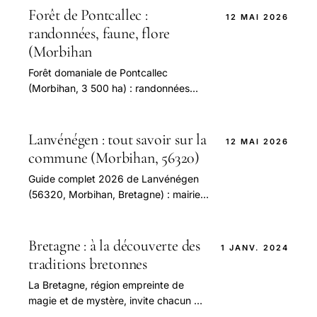
Forêt de Pontcallec :
12 MAI 2026
randonnées, faune, flore
(Morbihan
Forêt domaniale de Pontcallec
(Morbihan, 3 500 ha) : randonnées
balisées, faune (chevreuils, sangliers),
flore (chênes centenaires), VTT,
accès.
Lanvénégen : tout savoir sur la
12 MAI 2026
commune (Morbihan, 56320)
Guide complet 2026 de Lanvénégen
(56320, Morbihan, Bretagne) : mairie
horaires, école, transports, patrimoine,
tourisme, commerces, vie associative.
Bretagne : à la découverte des
1 JANV. 2024
traditions bretonnes
La Bretagne, région empreinte de
magie et de mystère, invite chacun à
se plonger dans ses traditions