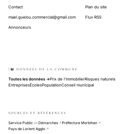
Contact
Plan du site
mael.guelou.commercial@gmail.com
Flux RSS
Annonceurs
\📊 DONNÉES DE LA COMMUNE
Toutes les données →
Prix de l'immobilier
Risques naturels
Entreprises
Écoles
Population
Conseil municipal
SOURCES ET RÉFÉRENCES
Service Public — Démarches
Préfecture Morbihan
↗
↗
Pays de Lorient Agglo
↗