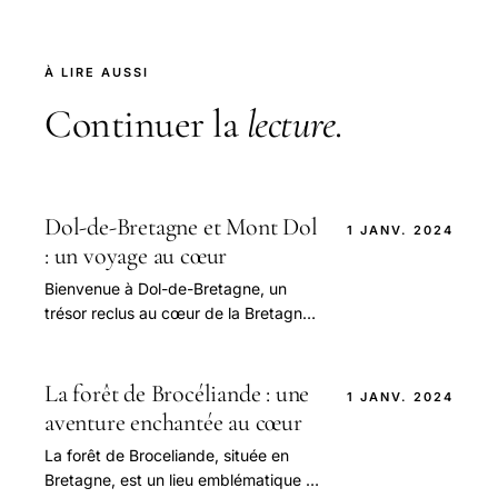
À LIRE AUSSI
Continuer la
lecture
.
Dol-de-Bretagne et Mont Dol
1 JANV. 2024
: un voyage au cœur
Bienvenue à Dol-de-Bretagne, un
trésor reclus au cœur de la Bretagne
authentique ! À quelques pas, le
Mont Dol, majestueux et plein de
mystères, vous.
La forêt de Brocéliande : une
1 JANV. 2024
aventure enchantée au cœur
La forêt de Broceliande, située en
Bretagne, est un lieu emblématique et