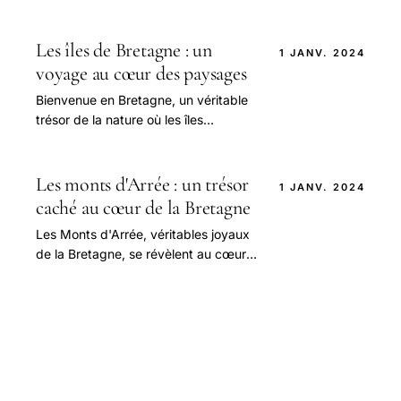
mystérieux qui attire de nombreux
visiteurs chaque année.
Les îles de Bretagne : un
1 JANV. 2024
voyage au cœur des paysages
Bienvenue en Bretagne, un véritable
trésor de la nature où les îles
émergent comme des joyaux
scintillants au milieu d’une mer
d’émeraude.
Les monts d'Arrée : un trésor
1 JANV. 2024
caché au cœur de la Bretagne
Les Monts d'Arrée, véritables joyaux
de la Bretagne, se révèlent au cœur
du Finistère, loin des sentiers battus.